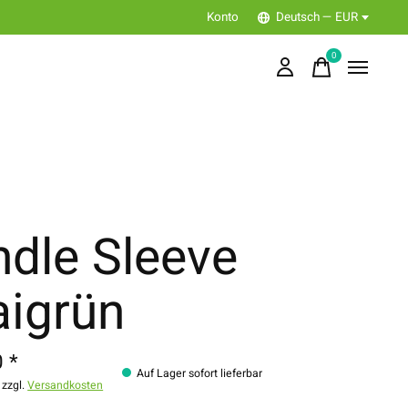
Konto
Deutsch — EUR
0
items
ndle Sleeve
igrün
 *
Auf Lager sofort lieferbar
 zzgl.
Versandkosten