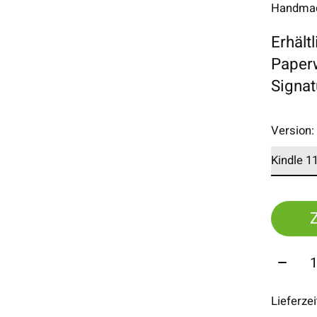
Handmade
Erhält
Paperw
Signat
Version
Menge
Lieferze