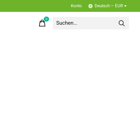
Konto
Deutsch — EUR
0
items