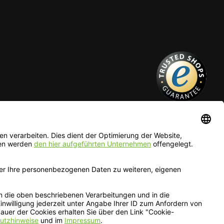
Deutsch
English
EUR
CHF
Deutsch — EUR