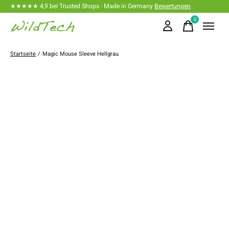
★★★★★ 4,9 bei Trusted Shops · Made in Germany
Bewertungen
0
items
Startseite
/
Magic Mouse Sleeve Hellgrau