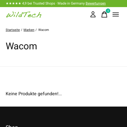
★★★★★ 4,9 bei Trusted Shops · Made in Germany
Bewertungen
0
items
Startseite
/
Marken
/
Wacom
Wacom
Keine Produkte gefunden!...