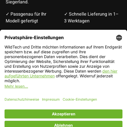
Siegerland.
✓ Passgenau für Ihr
✓ Schnelle Lieferung in 1–
Modell gefertigt
3 Werktagen
Deutsch
English
EUR
CHF
Deutsch — EUR
RSS feed
© Copyright 2026 WildTech