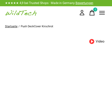
★★★★★ 4,9 bei Trusted Shops · Made in Germany
Bewertungen
0
items
Startseite
/
Push DeckCover Kirschrot
Video