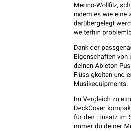
Merino-Wollfilz, sc
indem es wie eine z
darübergelegt werd
weiterhin probleml
Dank der passgena
Eigenschaften von 
deinen Ableton Push
Flüssigkeiten und er
Musikequipments.
Im Vergleich zu ei
DeckCover kompakt, 
für den Einsatz im 
immer du deiner M