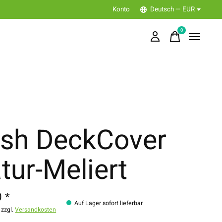
Konto
Deutsch — EUR
0
items
sh DeckCover
tur-Meliert
 *
Auf Lager sofort lieferbar
 zzgl.
Versandkosten