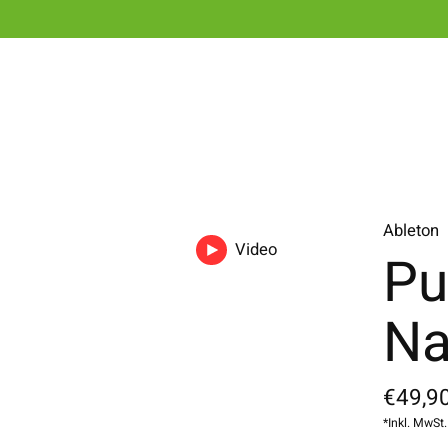
Ableton
Video
Pu
Na
€49,90
*Inkl. MwSt.