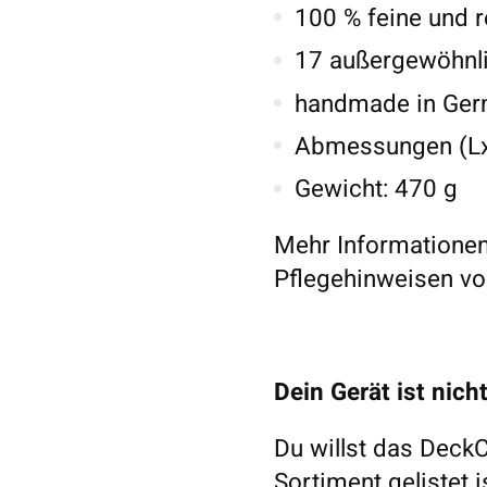
100 % feine und r
17 außergewöhnl
handmade in Ge
Abmessungen (LxB
Gewicht: 470 g
Mehr Informationen
Pflegehinweisen von
Dein Gerät ist nich
Du willst das DeckC
Sortiment gelistet 