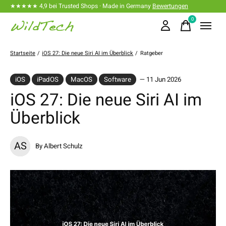
★★★★★ 4,9 bei Trusted Shops · Made in Germany
Bewertungen
0
items
Startseite
/
iOS 27: Die neue Siri AI im Überblick
/
Ratgeber
iOS
iPadOS
MacOS
Software
— 11 Jun 2026
iOS 27: Die neue Siri AI im
Überblick
AS
By Albert Schulz