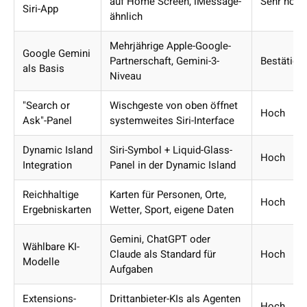
auf Home Screen, iMessage-
Sehr hoch
Siri-App
ähnlich
Mehrjährige Apple-Google-
Google Gemini
Partnerschaft, Gemini-3-
Bestätigt
als Basis
Niveau
"Search or
Wischgeste von oben öffnet
Hoch
Ask"-Panel
systemweites Siri-Interface
Dynamic Island
Siri-Symbol + Liquid-Glass-
Hoch
Integration
Panel in der Dynamic Island
Reichhaltige
Karten für Personen, Orte,
Hoch
Ergebniskarten
Wetter, Sport, eigene Daten
Gemini, ChatGPT oder
Wählbare KI-
Claude als Standard für
Hoch
Modelle
Aufgaben
Extensions-
Drittanbieter-KIs als Agenten
Hoch