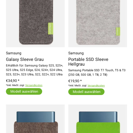
Samsung
Samsung
Galaxy Sleeve Grau
Portable SSD Sleeve
Hellgrau
Erhältlich für: Samsung Galaxy S25, S25+,
S25 Ultra, S25 Edge, S24, S24+, S24 Ultra,
Samsung Portable SSD T7 Touch, T5 & T3
S23, S23+, S23 Ultra, S22, S22+, S22 Ultra
(250 GB, 500 GB, 1 TB, 2 TB)
€34,90 *
€19,90 *
*Inkl. MwSt. zzgl.
Versandkosten
*Inkl. MwSt. zzgl.
Versandkosten
Modell auswählen
Modell auswählen