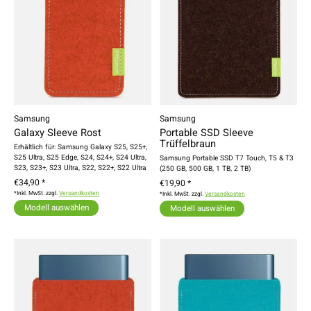
Samsung
Samsung
Galaxy Sleeve Rost
Portable SSD Sleeve
Trüffelbraun
Erhältlich für: Samsung Galaxy S25, S25+,
S25 Ultra, S25 Edge, S24, S24+, S24 Ultra,
Samsung Portable SSD T7 Touch, T5 & T3
S23, S23+, S23 Ultra, S22, S22+, S22 Ultra
(250 GB, 500 GB, 1 TB, 2 TB)
€34,90 *
€19,90 *
*Inkl. MwSt. zzgl.
Versandkosten
*Inkl. MwSt. zzgl.
Versandkosten
Modell auswählen
Modell auswählen