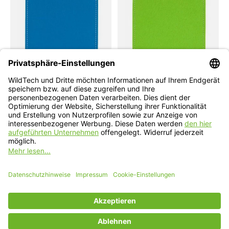
Samsung
Samsung
Galaxy Tablet Sleeve Petrol
Galaxy Tablet Sleeve
Maigrün
Auswählbar für: Samsung Galaxy Tab S10,
S10+, S10 Ultra, S9, S9+, S9 Ultra
Auswählbar für: Samsung Galaxy Tab S10,
S10+, S10 Ultra, S9, S9+, S9 Ultra
€49,90 - €69,90
€49,90 - €69,90
*Inkl. MwSt. zzgl.
Versandkosten
*Inkl. MwSt. zzgl.
Versandkosten
Modell auswählen
Modell auswählen