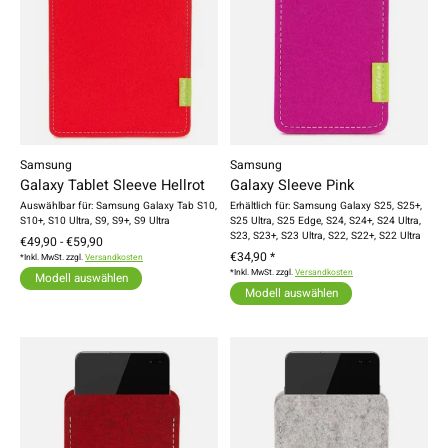
Samsung
Samsung
Galaxy Tablet Sleeve Hellrot
Galaxy Sleeve Pink
Auswählbar für: Samsung Galaxy Tab S10,
Erhältlich für: Samsung Galaxy S25, S25+,
S10+, S10 Ultra, S9, S9+, S9 Ultra
S25 Ultra, S25 Edge, S24, S24+, S24 Ultra,
S23, S23+, S23 Ultra, S22, S22+, S22 Ultra
€49,90 - €59,90
€34,90 *
*Inkl. MwSt. zzgl.
Versandkosten
*Inkl. MwSt. zzgl.
Versandkosten
Modell auswählen
Modell auswählen