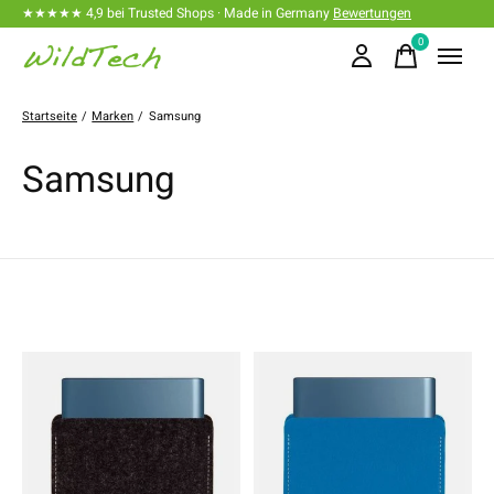
★★★★★ 4,9 bei Trusted Shops · Made in Germany
Bewertungen
0
items
Startseite
/
Marken
/
Samsung
Samsung