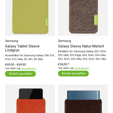
Samsung
Samsung
Galaxy Tablet Sleeve
Galaxy Sleeve Natur-Meliert
Lindgrün
Erhältlich für: Samsung Galaxy S25, S25+,
S25 Ultra, S25 Edge, S24, S24+, S24 Ultra,
Auswählbar für: Samsung Galaxy Tab S10,
S23, S23+, S23 Ultra, S22, S22+, S22 Ultra
S10+, S10 Ultra, S9, S9+, S9 Ultra
€34,90 *
€49,90 - €69,90
*Inkl. MwSt. zzgl.
Versandkosten
*Inkl. MwSt. zzgl.
Versandkosten
Modell auswählen
Modell auswählen