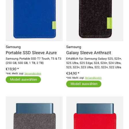
Samsung
Samsung
Portable SSD Sleeve Azure
Galaxy Sleeve Anthrazit
Samsung Portable SSD T7 Touch, T5 & T3
Erhältlich für: Samsung Galaxy S25, S25+,
(250 GB, 500 GB, 1 TB, 2 TB)
S25 Ultra, S25 Edge, S24, S24+, S24 Ultra,
S23, S23+, S23 Ultra, S22, S22+, S22 Ultra
€19,90 *
€34,90 *
*Inkl. MwSt. zzgl.
Versandkosten
*Inkl. MwSt. zzgl.
Versandkosten
Modell auswählen
Modell auswählen