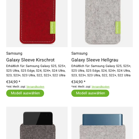
Samsung
Samsung
Galaxy Sleeve Kirschrot
Galaxy Sleeve Hellgrau
Erhältlich für: Samsung Galaxy S25, S25+,
Erhältlich für: Samsung Galaxy S25, S25+,
S25 Ultra, S25 Edge, S24, S24+, S24 Ultra,
S25 Ultra, S25 Edge, S24, S24+, S24 Ultra,
S23, S23+, S23 Ultra, S22, S22+, S22 Ultra
S23, S23+, S23 Ultra, S22, S22+, S22 Ultra
€34,90 *
€34,90 *
*Inkl. MwSt. zzgl.
Versandkosten
*Inkl. MwSt. zzgl.
Versandkosten
Modell auswählen
Modell auswählen