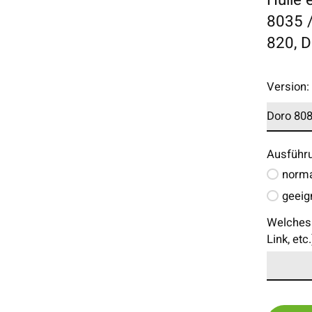
8035 /
820, D
Version
Ausführ
norma
geeig
Welches 
Link, etc.