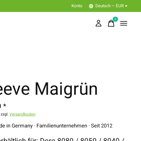
Konto
Deutsch — EUR
0
items
eeve Maigrün
 *
 zzgl.
Versandkosten
 in Germany · Familienunternehmen · Seit 2012
erhältlich für: Doro 8080 / 8050 / 8040 /