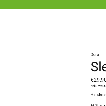
Doro
Sl
€29,90
*Inkl. MwSt.
Handmade
Hülle 