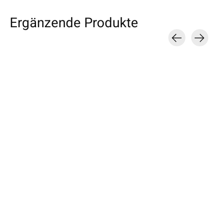
Ergänzende Produkte
Carousel items
Apple
Apple
Apple
iPhone Sleeve Grau
iPad Sleeve Farn
MacBook Sleev
Hellgrau
Passend für: iPhone 17e / 17 /
Passend für: iPad mini (A17
17 Air / 17 Pro / 17 Pro Max, 16
Pro), iPad 11 (A16), iPad Air
Passend für: MacBook
/ 15 / 14
11/13 (M1-M4), iPad Pro 11/13
14/16 M1–M5, Air 13
(M1-M5)
M5, Neo A18 Pro
€34,90 *