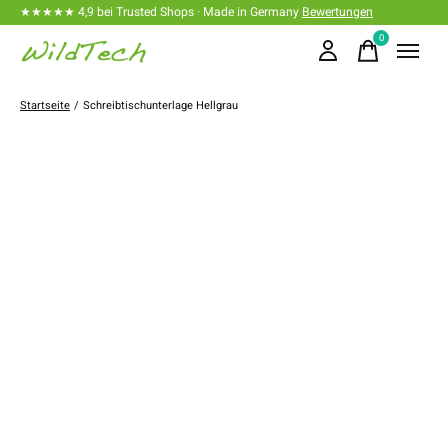
★★★★★ 4,9 bei Trusted Shops · Made in Germany
Bewertungen
0
items
Startseite
/
Schreibtischunterlage Hellgrau