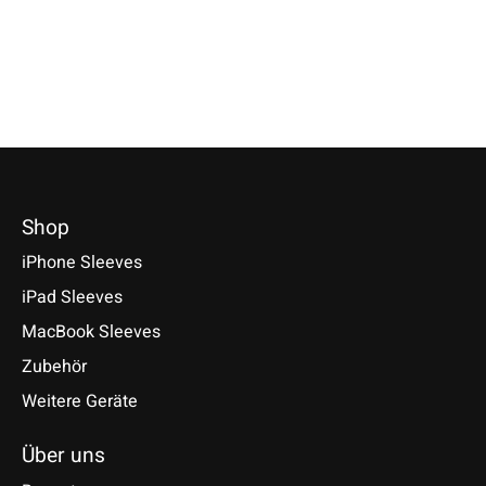
€49,90 *
€69,90 *
*Inkl. MwSt. zzgl.
Versandkosten
*Inkl. MwSt. zzgl.
Versandkosten
*Inkl. MwSt. zzgl.
Versandk
Modell auswählen
Modell auswählen
Modell auswähle
Shop
iPhone Sleeves
iPad Sleeves
MacBook Sleeves
Zubehör
Weitere Geräte
Über uns