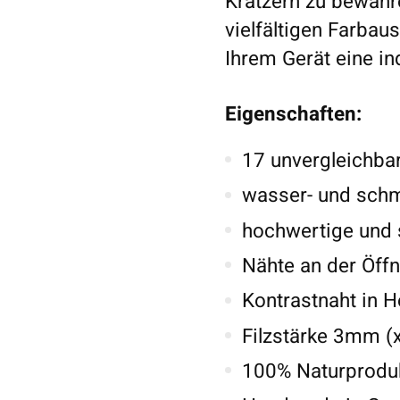
Kratzern zu bewahre
vielfältigen Farbau
Ihrem Gerät eine in
Eigenschaften:
17 unvergleichba
wasser- und sch
hochwertige und 
Nähte an der Öffn
Kontrastnaht in H
Filzstärke 3mm (
100% Naturproduk