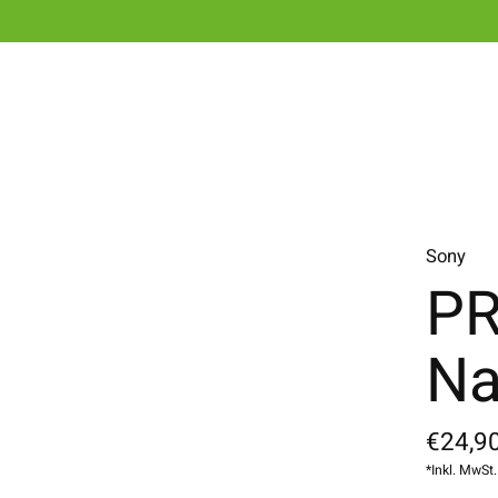
Sony
PR
Na
€24,90
*Inkl. MwSt.