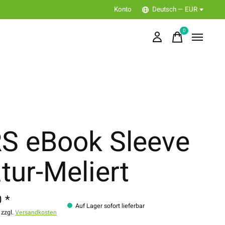
Konto
Deutsch — EUR
0
items
S eBook Sleeve
tur-Meliert
 *
Auf Lager sofort lieferbar
 zzgl.
Versandkosten