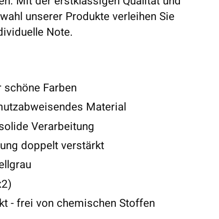
n. Mit der erstklassigen Qualität und
swahl unserer Produkte verleihen Sie
dividuelle Note.
r schöne Farben
mutzabweisendes Material
solide Verarbeitung
ung doppelt verstärkt
ellgrau
x2)
t - frei von chemischen Stoffen