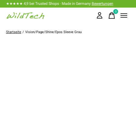
★★★★★ 4,9 bei Trusted Shops · Made in Germany
Bewertungen
0
items
Startseite
/
Vision/Page/Shine/Epos Sleeve Grau