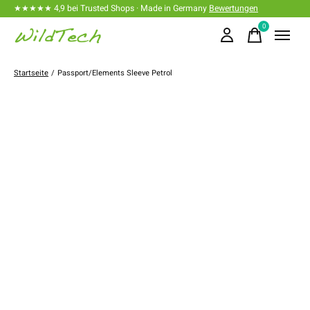
★★★★★ 4,9 bei Trusted Shops · Made in Germany
Bewertungen
0
items
Startseite
/
Passport/Elements Sleeve Petrol