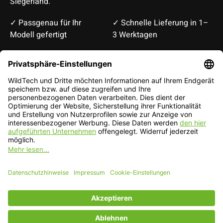
Siegerland.
✓ Passgenau für Ihr
✓ Schnelle Lieferung in 1–
Modell gefertigt
3 Werktagen
Deutsch
English
EUR
CHF
Deutsch — EUR
RSS feed
© Copyright 2026 WildTech