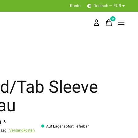
Konto
Deutsch — EUR
0
items
d/Tab Sleeve
au
 *
Auf Lager sofort lieferbar
 zzgl.
Versandkosten