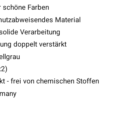
r schöne Farben
mutzabweisendes Material
solide Verarbeitung
ung doppelt verstärkt
ellgrau
x2)
t - frei von chemischen Stoffen
rmany