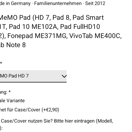
 in Germany · Familienunternehmen · Seit 2012
MeMO Pad (HD 7, Pad 8, Pad Smart
T, Pad 10 ME102A, Pad FullHD10
), Fonepad ME371MG, VivoTab ME400C,
ab Note 8
:
*
ung:
*
le Variante
net für Case/Cover (+€2,90)
Case/Cover nutzen Sie? Bitte hier eintragen (Modell,
):