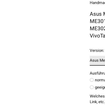
Handmade
Asus 
ME301
ME302
VivoT
Version
Ausführ
norma
geeig
Welches 
Link, etc.