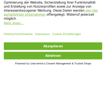
Asus
Asus
Pad/Tab Sleeve Hellrot
Pad/Tab Sleeve Farn
Asus MeMO Pad (HD 7, Pad 8, Pad Smart
Asus MeMO Pad (HD 7, Pad 8, Pad Smart
ME301T, Pad 10 ME102A, Pad FullHD10
ME301T, Pad 10 ME102A, Pad FullHD10
ME302), Fonepad ME371MG, VivoTab
ME302), Fonepad ME371MG, VivoTab
ME400C, VivoTab Note 8
ME400C, VivoTab Note 8
€29,90 - €39,90
€29,90 - €39,90
*Inkl. MwSt. zzgl.
Versandkosten
*Inkl. MwSt. zzgl.
Versandkosten
Modell auswählen
Modell auswählen
Shop
iPhone Sleeves