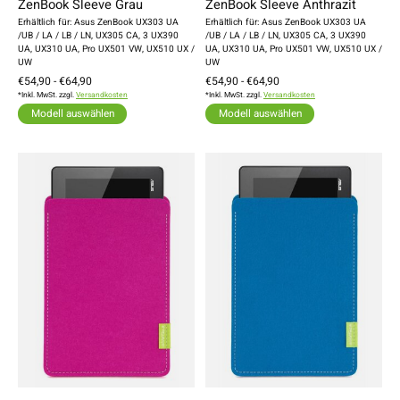
ZenBook Sleeve Grau
ZenBook Sleeve Anthrazit
Erhältlich für: Asus ZenBook UX303 UA
Erhältlich für: Asus ZenBook UX303 UA
/UB / LA / LB / LN, UX305 CA, 3 UX390
/UB / LA / LB / LN, UX305 CA, 3 UX390
UA, UX310 UA, Pro UX501 VW, UX510 UX /
UA, UX310 UA, Pro UX501 VW, UX510 UX /
UW
UW
€54,90 - €64,90
€54,90 - €64,90
*Inkl. MwSt. zzgl.
Versandkosten
*Inkl. MwSt. zzgl.
Versandkosten
Modell auswählen
Modell auswählen