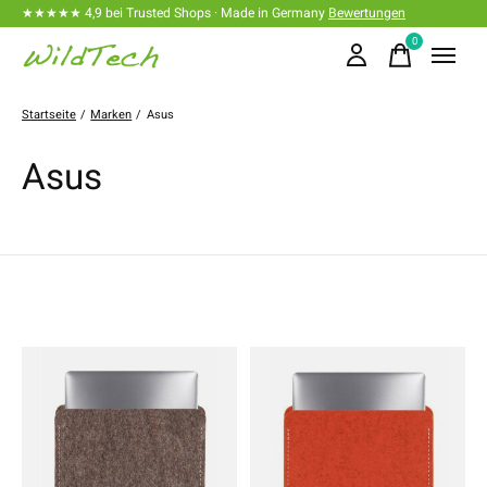
★★★★★ 4,9 bei Trusted Shops · Made in Germany
Bewertungen
0
items
Startseite
/
Marken
/
Asus
Asus