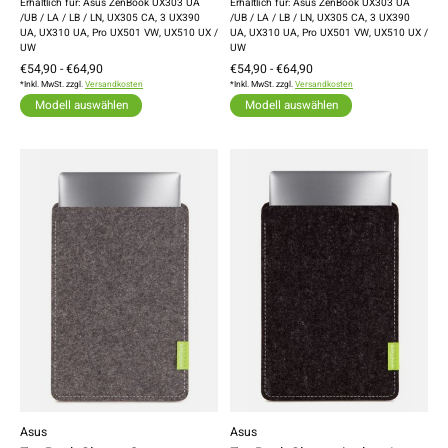
Erhältlich für: Asus ZenBook UX303 UA
Erhältlich für: Asus ZenBook UX303 UA
/UB / LA / LB / LN, UX305 CA, 3 UX390
/UB / LA / LB / LN, UX305 CA, 3 UX390
UA, UX310 UA, Pro UX501 VW, UX510 UX /
UA, UX310 UA, Pro UX501 VW, UX510 UX /
UW
UW
€54,90 - €64,90
€54,90 - €64,90
*Inkl. MwSt. zzgl.
Versandkosten
*Inkl. MwSt. zzgl.
Versandkosten
Modell auswählen
Modell auswählen
Asus
Asus