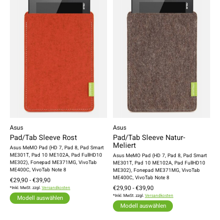
Asus
Asus
Pad/Tab Sleeve Rost
Pad/Tab Sleeve Natur-
Meliert
Asus MeMO Pad (HD 7, Pad 8, Pad Smart
ME301T, Pad 10 ME102A, Pad FullHD10
Asus MeMO Pad (HD 7, Pad 8, Pad Smart
ME302), Fonepad ME371MG, VivoTab
ME301T, Pad 10 ME102A, Pad FullHD10
ME400C, VivoTab Note 8
ME302), Fonepad ME371MG, VivoTab
ME400C, VivoTab Note 8
€29,90 - €39,90
€29,90 - €39,90
*Inkl. MwSt. zzgl.
Versandkosten
*Inkl. MwSt. zzgl.
Versandkosten
Modell auswählen
Modell auswählen