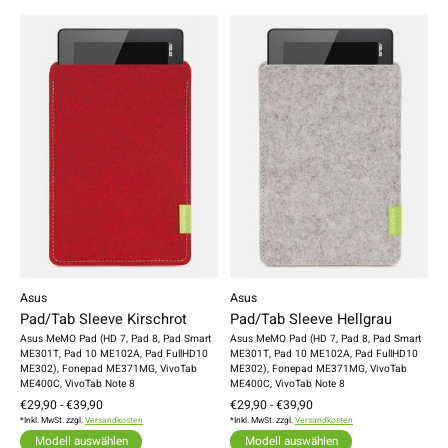
Asus
Asus
Pad/Tab Sleeve Kirschrot
Pad/Tab Sleeve Hellgrau
Asus MeMO Pad (HD 7, Pad 8, Pad Smart
Asus MeMO Pad (HD 7, Pad 8, Pad Smart
ME301T, Pad 10 ME102A, Pad FullHD10
ME301T, Pad 10 ME102A, Pad FullHD10
ME302), Fonepad ME371MG, VivoTab
ME302), Fonepad ME371MG, VivoTab
ME400C, VivoTab Note 8
ME400C, VivoTab Note 8
€29,90 - €39,90
€29,90 - €39,90
*Inkl. MwSt. zzgl.
Versandkosten
*Inkl. MwSt. zzgl.
Versandkosten
Modell auswählen
Modell auswählen