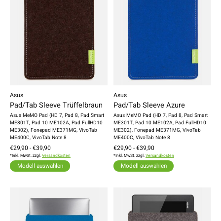
Asus
Asus
Pad/Tab Sleeve Trüffelbraun
Pad/Tab Sleeve Azure
Asus MeMO Pad (HD 7, Pad 8, Pad Smart
Asus MeMO Pad (HD 7, Pad 8, Pad Smart
ME301T, Pad 10 ME102A, Pad FullHD10
ME301T, Pad 10 ME102A, Pad FullHD10
ME302), Fonepad ME371MG, VivoTab
ME302), Fonepad ME371MG, VivoTab
ME400C, VivoTab Note 8
ME400C, VivoTab Note 8
€29,90 - €39,90
€29,90 - €39,90
*Inkl. MwSt. zzgl.
Versandkosten
*Inkl. MwSt. zzgl.
Versandkosten
Modell auswählen
Modell auswählen