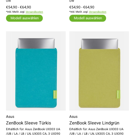
UW
UW
€54,90 - €64,90
€54,90 - €64,90
*Inkl. MwSt. zzgl.
Versandkosten
*Inkl. MwSt. zzgl.
Versandkosten
Modell auswählen
Modell auswählen
Asus
Asus
ZenBook Sleeve Türkis
ZenBook Sleeve Lindgrün
Erhältlich für: Asus ZenBook UX303 UA
Erhältlich für: Asus ZenBook UX303 UA
/UB / LA / LB / LN, UX305 CA, 3 UX390
/UB / LA / LB / LN, UX305 CA, 3 UX390