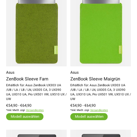
Asus
Asus
ZenBook Sleeve Farn
ZenBook Sleeve Maigrün
Erhältlich für: Asus ZenBook UX303 UA
Erhältlich für: Asus ZenBook UX303 UA
/UB / LA / LB / LN, UX305 CA, 3 UX390
/UB / LA / LB / LN, UX305 CA, 3 UX390
UA, UX310 UA, Pro UX501 VW, UX510 UX /
UA, UX310 UA, Pro UX501 VW, UX510 UX /
UW
UW
€54,90 - €64,90
€54,90 - €64,90
*Inkl. MwSt. zzgl.
Versandkosten
*Inkl. MwSt. zzgl.
Versandkosten
Modell auswählen
Modell auswählen