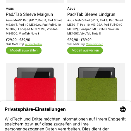
Asus
Asus
Pad/Tab Sleeve Maigrün
Pad/Tab Sleeve Lindgrün
Asus MeMO Pad (HD 7, Pad 8, Pad Smart
Asus MeMO Pad (HD 7, Pad 8, Pad Smart
ME301T, Pad 10 ME102A, Pad FullHD10
ME301T, Pad 10 ME102A, Pad FullHD10
ME302), Fonepad ME371MG, VivoTab
ME302), Fonepad ME371MG, VivoTab
ME400C, VivoTab Note 8
ME400C, VivoTab Note 8
€29,90 - €39,90
€29,90 - €39,90
*Inkl. MwSt. zzgl.
Versandkosten
*Inkl. MwSt. zzgl.
Versandkosten
Modell auswählen
Modell auswählen