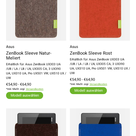
Asus
Asus
ZenBook Sleeve Natur-
ZenBook Sleeve Rost
Meliert
Erhältlich für: Asus ZenBook UX303 UA
/UB / LA / LB / LN, UX305 CA, 3 UX390
Erhältlich für: Asus ZenBook UX303 UA
UA, UX310 UA, Pro UX501 VW, UX510 UX /
/UB / LA / LB / LN, UX305 CA, 3 UX390
UW
UA, UX310 UA, Pro UX501 VW, UX510 UX /
UW
€54,90 - €64,90
€54,90 - €64,90
*Inkl. MwSt. zzgl.
Versandkosten
*Inkl. MwSt. zzgl.
Versandkosten
Modell auswählen
Modell auswählen