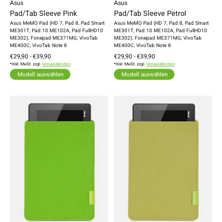
Asus
Asus
Pad/Tab Sleeve Pink
Pad/Tab Sleeve Petrol
Asus MeMO Pad (HD 7, Pad 8, Pad Smart
Asus MeMO Pad (HD 7, Pad 8, Pad Smart
ME301T, Pad 10 ME102A, Pad FullHD10
ME301T, Pad 10 ME102A, Pad FullHD10
ME302), Fonepad ME371MG, VivoTab
ME302), Fonepad ME371MG, VivoTab
ME400C, VivoTab Note 8
ME400C, VivoTab Note 8
€29,90 - €39,90
€29,90 - €39,90
*Inkl. MwSt. zzgl.
Versandkosten
*Inkl. MwSt. zzgl.
Versandkosten
Modell auswählen
Modell auswählen