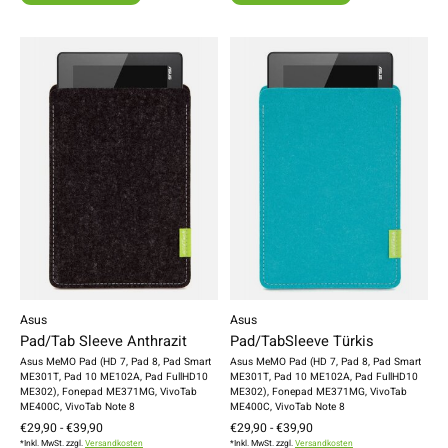
Asus
Asus
Pad/Tab Sleeve Anthrazit
Pad/TabSleeve Türkis
Asus MeMO Pad (HD 7, Pad 8, Pad Smart
Asus MeMO Pad (HD 7, Pad 8, Pad Smart
ME301T, Pad 10 ME102A, Pad FullHD10
ME301T, Pad 10 ME102A, Pad FullHD10
ME302), Fonepad ME371MG, VivoTab
ME302), Fonepad ME371MG, VivoTab
ME400C, VivoTab Note 8
ME400C, VivoTab Note 8
€29,90 - €39,90
€29,90 - €39,90
*Inkl. MwSt. zzgl.
Versandkosten
*Inkl. MwSt. zzgl.
Versandkosten