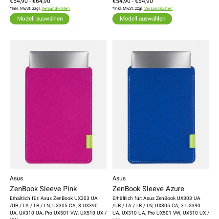
€54,90 - €64,90
€54,90 - €64,90
*Inkl. MwSt. zzgl.
Versandkosten
*Inkl. MwSt. zzgl.
Versandkosten
Modell auswählen
Modell auswählen
Asus
Asus
ZenBook Sleeve Pink
ZenBook Sleeve Azure
Erhältlich für: Asus ZenBook UX303 UA
Erhältlich für: Asus ZenBook UX303 UA
/UB / LA / LB / LN, UX305 CA, 3 UX390
/UB / LA / LB / LN, UX305 CA, 3 UX390
UA, UX310 UA, Pro UX501 VW, UX510 UX /
UA, UX310 UA, Pro UX501 VW, UX510 UX /