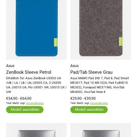
Asus
Asus
ZenBook Sleeve Petrol
Pad/Tab Sleeve Grau
Erhältlich für: Asus ZenBook UX303 UA
Asus MeMO Pad (HD 7, Pad 8, Pad Smart
/UB / LA / LB / LN, UX305 CA, 3 UX390
ME301T, Pad 10 ME102A, Pad FullHD10
UA, UX310 UA, Pro UX501 VW, UX510 UX /
ME302), Fonepad ME371MG, VivoTab
UW
ME400C, VivoTab Note 8
€54,90 - €64,90
€29,90 - €39,90
*Inkl. MwSt. zzgl.
Versandkosten
*Inkl. MwSt. zzgl.
Versandkosten
Modell auswählen
Modell auswählen