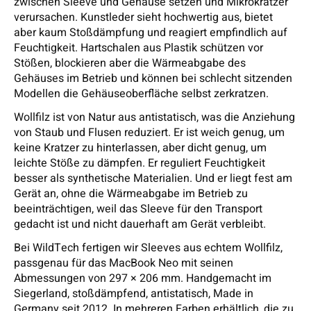
zwischen Sleeve und Gehäuse setzen und Mikrokratzer
verursachen. Kunstleder sieht hochwertig aus, bietet
aber kaum Stoßdämpfung und reagiert empfindlich auf
Feuchtigkeit. Hartschalen aus Plastik schützen vor
Stößen, blockieren aber die Wärmeabgabe des
Gehäuses im Betrieb und können bei schlecht sitzenden
Modellen die Gehäuseoberfläche selbst zerkratzen.
Wollfilz ist von Natur aus antistatisch, was die Anziehung
von Staub und Flusen reduziert. Er ist weich genug, um
keine Kratzer zu hinterlassen, aber dicht genug, um
leichte Stöße zu dämpfen. Er reguliert Feuchtigkeit
besser als synthetische Materialien. Und er liegt fest am
Gerät an, ohne die Wärmeabgabe im Betrieb zu
beeinträchtigen, weil das Sleeve für den Transport
gedacht ist und nicht dauerhaft am Gerät verbleibt.
Bei WildTech fertigen wir Sleeves aus echtem Wollfilz,
passgenau für das MacBook Neo mit seinen
Abmessungen von 297 × 206 mm. Handgemacht im
Siegerland, stoßdämpfend, antistatisch, Made in
Germany seit 2012. In mehreren Farben erhältlich, die zu