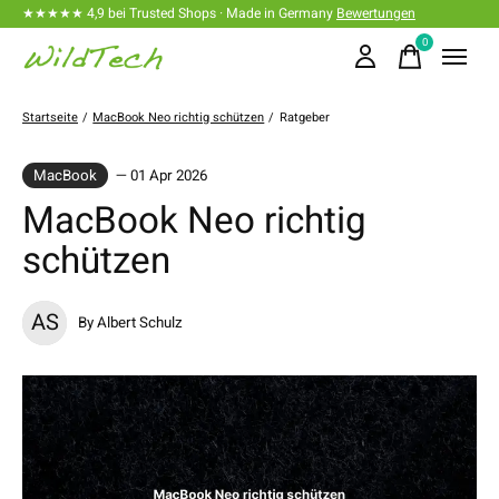
★★★★★ 4,9 bei Trusted Shops · Made in Germany
Bewertungen
0
items
Startseite
/
MacBook Neo richtig schützen
/
Ratgeber
MacBook
— 01 Apr 2026
MacBook Neo richtig
schützen
AS
By Albert Schulz