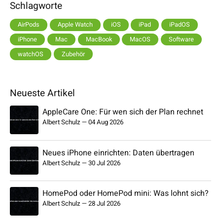
Schlagworte
AirPods
Apple Watch
iOS
iPad
iPadOS
iPhone
Mac
MacBook
MacOS
Software
watchOS
Zubehör
Neueste Artikel
AppleCare One: Für wen sich der Plan rechnet
Albert Schulz
—
04 Aug 2026
Neues iPhone einrichten: Daten übertragen
Albert Schulz
—
30 Jul 2026
HomePod oder HomePod mini: Was lohnt sich?
Albert Schulz
—
28 Jul 2026