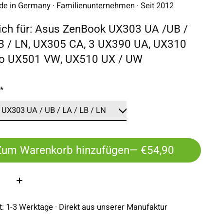
 in Germany · Familienunternehmen · Seit 2012
lich für: Asus ZenBook UX303 UA /UB /
LB / LN, UX305 CA, 3 UX390 UA, UX310
ro UX501 VW, UX510 UX / UW
:
*
Zum Warenkorb hinzufügen
— €54,90
:
it: 1-3 Werktage · Direkt aus unserer Manufaktur