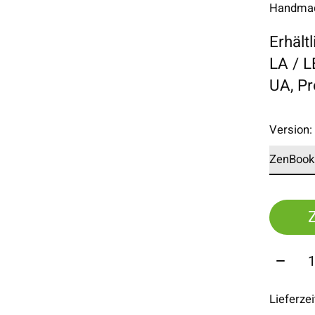
Handmade
Erhält
LA / 
UA, P
Version
Menge
Lieferze