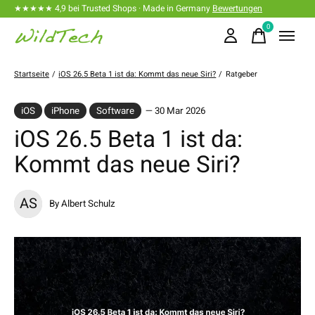
★★★★★ 4,9 bei Trusted Shops · Made in Germany
Bewertungen
0
items
Startseite
/
iOS 26.5 Beta 1 ist da: Kommt das neue Siri?
/
Ratgeber
iOS
iPhone
Software
— 30 Mar 2026
iOS 26.5 Beta 1 ist da:
Kommt das neue Siri?
AS
By Albert Schulz