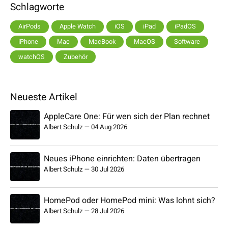
Schlagworte
AirPods
Apple Watch
iOS
iPad
iPadOS
iPhone
Mac
MacBook
MacOS
Software
watchOS
Zubehör
Neueste Artikel
AppleCare One: Für wen sich der Plan rechnet
Albert Schulz
—
04 Aug 2026
Neues iPhone einrichten: Daten übertragen
Albert Schulz
—
30 Jul 2026
HomePod oder HomePod mini: Was lohnt sich?
Albert Schulz
—
28 Jul 2026