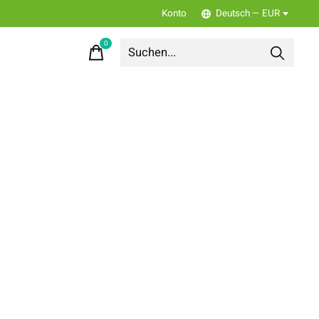
Konto
Deutsch — EUR
0
items