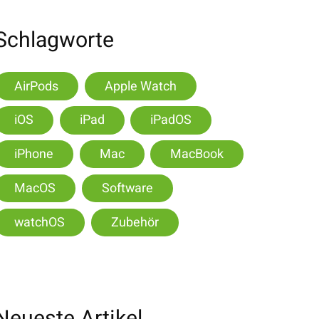
Schlagworte
AirPods
Apple Watch
iOS
iPad
iPadOS
iPhone
Mac
MacBook
MacOS
Software
watchOS
Zubehör
Neueste Artikel