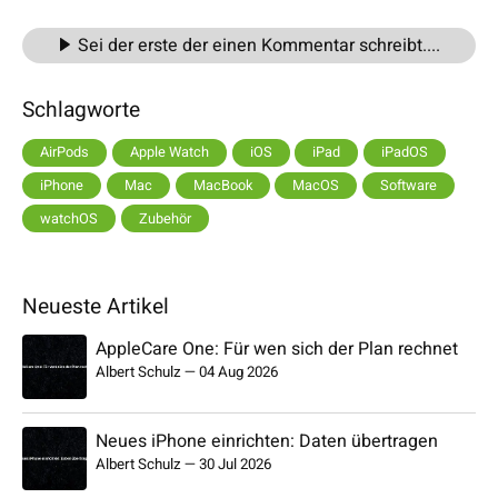
Sei der erste der einen Kommentar schreibt....
Schlagworte
AirPods
Apple Watch
iOS
iPad
iPadOS
iPhone
Mac
MacBook
MacOS
Software
watchOS
Zubehör
Neueste Artikel
AppleCare One: Für wen sich der Plan rechnet
Albert Schulz
—
04 Aug 2026
Neues iPhone einrichten: Daten übertragen
Albert Schulz
—
30 Jul 2026