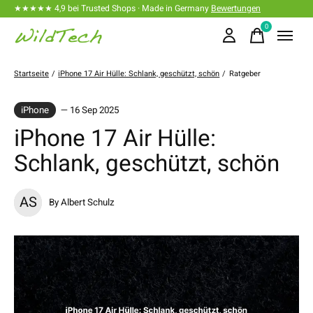
★★★★★ 4,9 bei Trusted Shops · Made in Germany
Bewertungen
0
items
Startseite
/
iPhone 17 Air Hülle: Schlank, geschützt, schön
/
Ratgeber
iPhone
— 16 Sep 2025
iPhone 17 Air Hülle:
Schlank, geschützt, schön
AS
By Albert Schulz