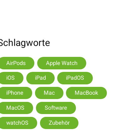
Schlagworte
AirPods
Apple Watch
iOS
iPad
iPadOS
iPhone
Mac
MacBook
MacOS
Software
watchOS
Zubehör