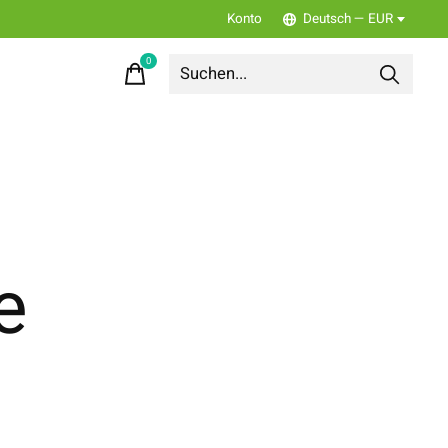
Konto
Deutsch — EUR
0
items
e