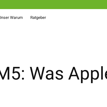
Unser Warum
Ratgeber
M5: Was Appl