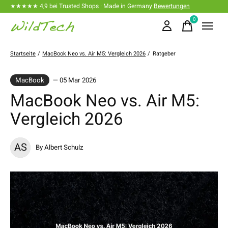
★★★★★ 4,9 bei Trusted Shops · Made in Germany
Bewertungen
0
items
Startseite
/
MacBook Neo vs. Air M5: Vergleich 2026
/
Ratgeber
MacBook
— 05 Mar 2026
MacBook Neo vs. Air M5:
Vergleich 2026
AS
By Albert Schulz