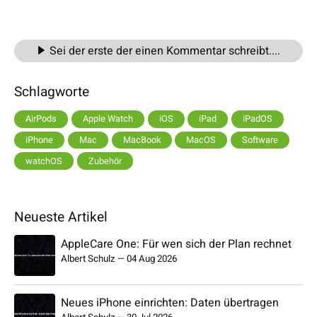
Sei der erste der einen Kommentar schreibt....
Schlagworte
AirPods
Apple Watch
iOS
iPad
iPadOS
iPhone
Mac
MacBook
MacOS
Software
watchOS
Zubehör
Neueste Artikel
AppleCare One: Für wen sich der Plan rechnet
Albert Schulz
—
04 Aug 2026
Neues iPhone einrichten: Daten übertragen