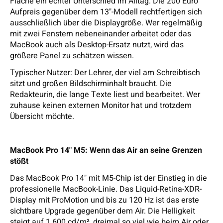
Fläche ein echter Unterschied im Alltag. Die 200 Euro
Aufpreis gegenüber dem 13"-Modell rechtfertigen sich
ausschließlich über die Displaygröße. Wer regelmäßig
mit zwei Fenstern nebeneinander arbeitet oder das
MacBook auch als Desktop-Ersatz nutzt, wird das
größere Panel zu schätzen wissen.
Typischer Nutzer: Der Lehrer, der viel am Schreibtisch
sitzt und großen Bildschirminhalt braucht. Die
Redakteurin, die lange Texte liest und bearbeitet. Wer
zuhause keinen externen Monitor hat und trotzdem
Übersicht möchte.
MacBook Pro 14" M5: Wenn das Air an seine Grenzen
stößt
Das MacBook Pro 14" mit M5-Chip ist der Einstieg in die
professionelle MacBook-Linie. Das Liquid-Retina-XDR-
Display mit ProMotion und bis zu 120 Hz ist das erste
sichtbare Upgrade gegenüber dem Air. Die Helligkeit
steigt auf 1.600 cd/m², dreimal so viel wie beim Air oder