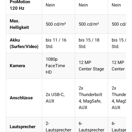
ProMotion
Nein
Nein
Nein
120 Hz
Max.
500 cd/m²
500 cd/m²
500 cd/m²
Helligkeit
Akku
bis 11 / 16
bis 15 / 18
bis 15 / 1
(Surfen/Video)
Std.
Std.
Std.
1080p
12 MP
12 MP
Kamera
FaceTime
Center Stage
Center St
HD
2x
2x
2x USB-C,
Thunderbolt
Thunderbo
Anschlüsse
AUX
4, MagSafe,
4, MagSaf
AUX
AUX
2-
6-
6-
Lautsprecher
Lautsprecher
Lautsprecher
Lautsprec