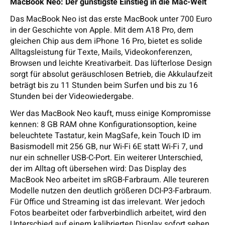
MacBook Neo: Der günstigste Einstieg in die Mac-Welt
Das MacBook Neo ist das erste MacBook unter 700 Euro
in der Geschichte von Apple. Mit dem A18 Pro, dem
gleichen Chip aus dem iPhone 16 Pro, bietet es solide
Alltagsleistung für Texte, Mails, Videokonferenzen,
Browsen und leichte Kreativarbeit. Das lüfterlose Design
sorgt für absolut geräuschlosen Betrieb, die Akkulaufzeit
beträgt bis zu 11 Stunden beim Surfen und bis zu 16
Stunden bei der Videowiedergabe.
Wer das MacBook Neo kauft, muss einige Kompromisse
kennen: 8 GB RAM ohne Konfigurationsoption, keine
beleuchtete Tastatur, kein MagSafe, kein Touch ID im
Basismodell mit 256 GB, nur Wi-Fi 6E statt Wi-Fi 7, und
nur ein schneller USB-C-Port. Ein weiterer Unterschied,
der im Alltag oft übersehen wird: Das Display des
MacBook Neo arbeitet im sRGB-Farbraum. Alle teureren
Modelle nutzen den deutlich größeren DCI-P3-Farbraum.
Für Office und Streaming ist das irrelevant. Wer jedoch
Fotos bearbeitet oder farbverbindlich arbeitet, wird den
Unterschied auf einem kalibrierten Display sofort sehen.