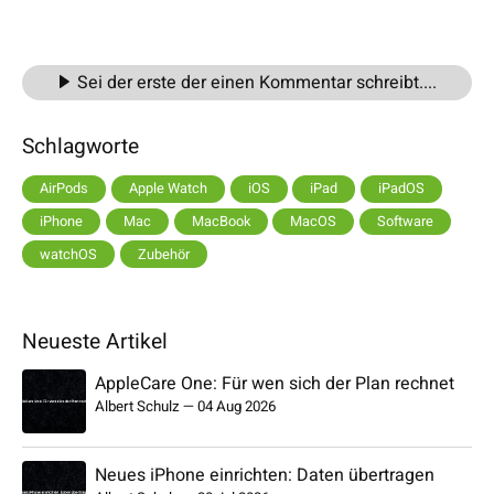
Sei der erste der einen Kommentar schreibt....
Schlagworte
AirPods
Apple Watch
iOS
iPad
iPadOS
iPhone
Mac
MacBook
MacOS
Software
watchOS
Zubehör
Neueste Artikel
AppleCare One: Für wen sich der Plan rechnet
Albert Schulz
—
04 Aug 2026
Neues iPhone einrichten: Daten übertragen