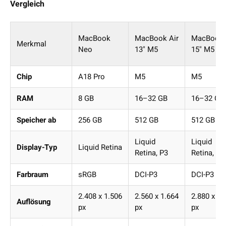
Vergleich
MacBook
MacBook Air
MacBook 
Merkmal
Neo
13" M5
15" M5
Chip
A18 Pro
M5
M5
RAM
8 GB
16–32 GB
16–32 GB
Speicher ab
256 GB
512 GB
512 GB
Liquid
Liquid
Display-Typ
Liquid Retina
Retina, P3
Retina, P3
Farbraum
sRGB
DCI-P3
DCI-P3
2.408 x 1.506
2.560 x 1.664
2.880 x 1.
Auflösung
px
px
px