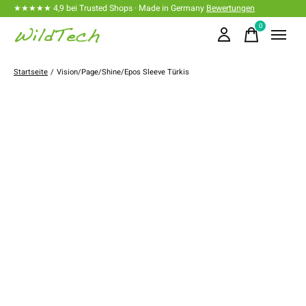
★★★★★ 4,9 bei Trusted Shops · Made in Germany
Bewertungen
0
items
Startseite
/
Vision/Page/Shine/Epos Sleeve Türkis