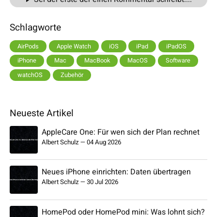
Schlagworte
AirPods
Apple Watch
iOS
iPad
iPadOS
iPhone
Mac
MacBook
MacOS
Software
watchOS
Zubehör
Neueste Artikel
AppleCare One: Für wen sich der Plan rechnet
Albert Schulz
—
04 Aug 2026
Neues iPhone einrichten: Daten übertragen
Albert Schulz
—
30 Jul 2026
HomePod oder HomePod mini: Was lohnt sich?