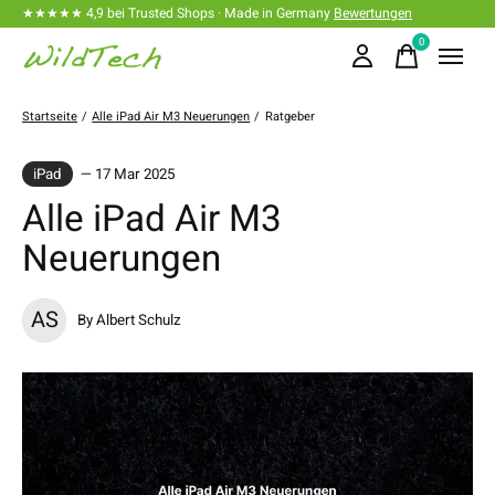
★★★★★ 4,9 bei Trusted Shops · Made in Germany
Bewertungen
0
items
Startseite
/
Alle iPad Air M3 Neuerungen
/
Ratgeber
iPad
— 17 Mar 2025
Alle iPad Air M3
Neuerungen
AS
By Albert Schulz