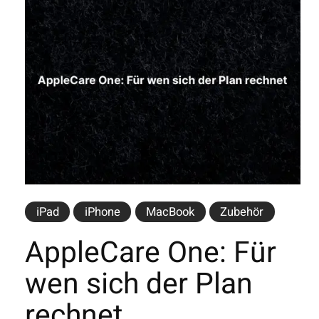
iPad
iPhone
MacBook
Zubehör
AppleCare One: Für
wen sich der Plan
rechnet