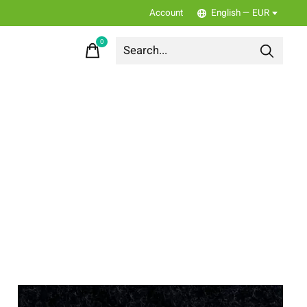
Account
English — EUR
0
items