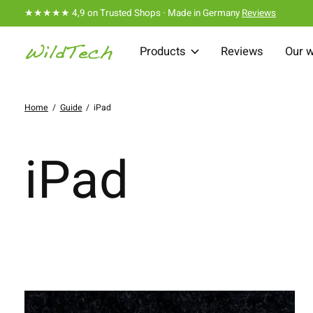
★★★★★ 4,9 on Trusted Shops · Made in Germany
Reviews
Products
Reviews
Our 
Home
/
Guide
/
iPad
iPad