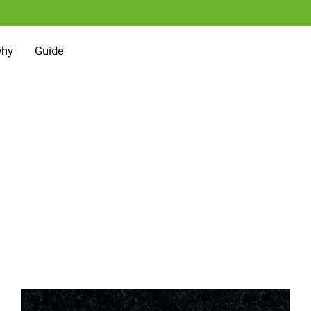
why
Guide