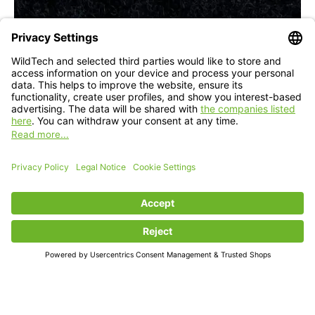
iOS
iPhone
iOS 27: Der neue Siri-Modus in der
Kamera
Albert Schulz
—
24 Jun 2026