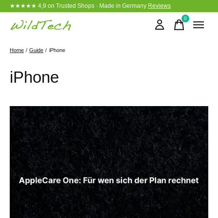
★★★★★ 4,9 on Trusted Shops · Made in Germany
Reviews
0
items
Home
/
Guide
/
iPhone
iPhone