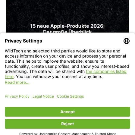
iPad
iPhone
MacBook
Software
Zubehör
15 neue Apple-Produkte 2026: Der
große Überblick
Albert Schulz
—
25 May 2026