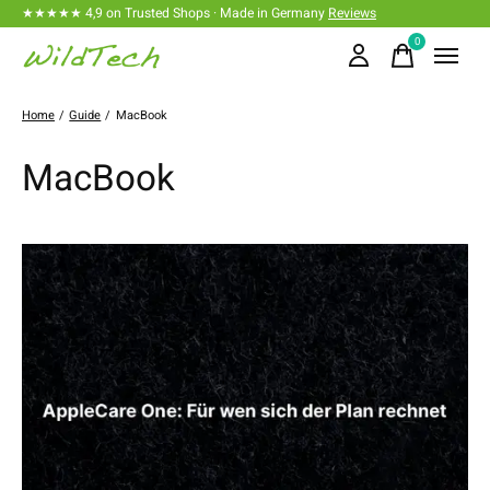
★★★★★ 4,9 on Trusted Shops · Made in Germany
Reviews
0
items
Home
/
Guide
/
MacBook
MacBook