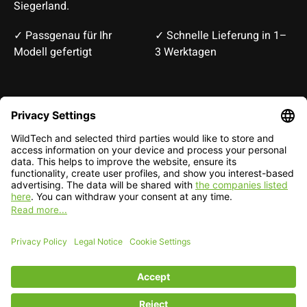
Siegerland.
✓ Passgenau für Ihr
✓ Schnelle Lieferung in 1–
Modell gefertigt
3 Werktagen
Deutsch
English
EUR
CHF
English — EUR
RSS feed
© Copyright 2026 WildTech