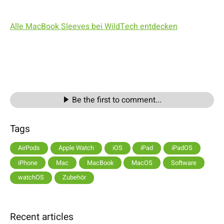
Alle MacBook Sleeves bei WildTech entdecken
Be the first to comment...
Tags
AirPods
Apple Watch
iOS
iPad
iPadOS
iPhone
Mac
MacBook
MacOS
Software
watchOS
Zubehör
Recent articles