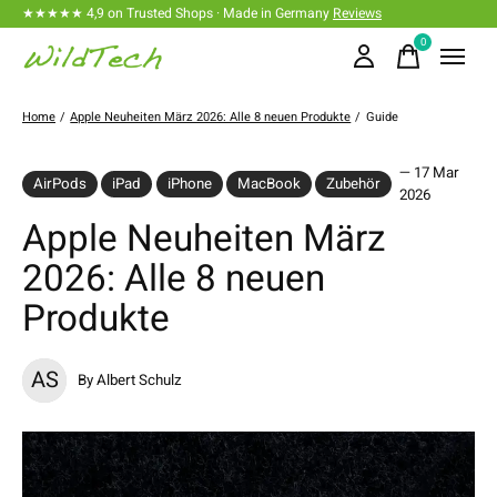
★★★★★ 4,9 on Trusted Shops · Made in Germany
Reviews
0
items
Home
/
Apple Neuheiten März 2026: Alle 8 neuen Produkte
/
Guide
— 17 Mar
AirPods
iPad
iPhone
MacBook
Zubehör
2026
Apple Neuheiten März
2026: Alle 8 neuen
Produkte
AS
By Albert Schulz