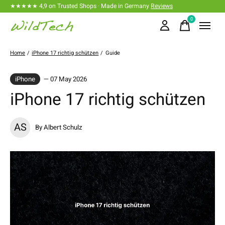
★★★★★ 4,9 on Trusted Shops · Made in Germany
Reviews
0
items
Home
/
iPhone 17 richtig schützen
/
Guide
iPhone
— 07 May 2026
iPhone 17 richtig schützen
AS
By Albert Schulz