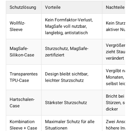
Schutzlösung
Vorteile
Nachteile
Kein Formfaktor-Verlust,
Wollfilz-
Kein Sturzsc
MagSafe voll nutzbar,
Sleeve
aktiver Nutz
langlebig, antistatisch
Vergrößert G
MagSafe-
Sturzschutz, MagSafe-
zieht Staub a
Silikon-Case
zertifiziert
verändert Ha
Vergilbt nac
Transparentes
Design bleibt sichtbar,
Monaten, kra
TPU-Case
leichter Sturzschutz
selbst leicht
Bricht bei ha
Hartschalen-
Stärkster Sturzschutz
Stürzen, sch
Case
dicker
Kombination
Maximaler Schutz für alle
Zwei Anscha
Sleeve + Case
Situationen
höhere Inves