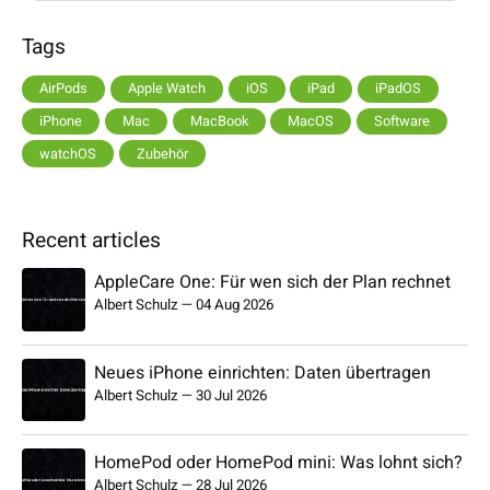
Tags
AirPods
Apple Watch
iOS
iPad
iPadOS
iPhone
Mac
MacBook
MacOS
Software
watchOS
Zubehör
Recent articles
AppleCare One: Für wen sich der Plan rechnet
Albert Schulz
—
04 Aug 2026
Neues iPhone einrichten: Daten übertragen
Albert Schulz
—
30 Jul 2026
HomePod oder HomePod mini: Was lohnt sich?
Albert Schulz
—
28 Jul 2026