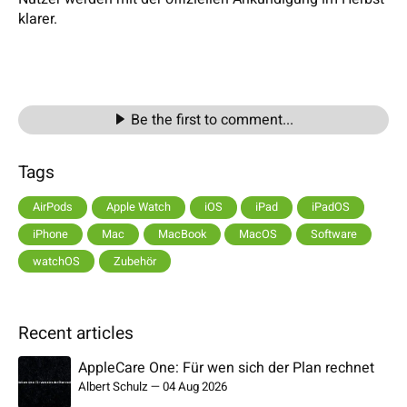
klarer.
Be the first to comment...
Tags
AirPods
Apple Watch
iOS
iPad
iPadOS
iPhone
Mac
MacBook
MacOS
Software
watchOS
Zubehör
Recent articles
AppleCare One: Für wen sich der Plan rechnet
Albert Schulz
—
04 Aug 2026