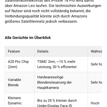
Satellitenkonnektivität des iPhone 18 Pro wird damit
über Amazon Leo laufen. Die technischen Auswirkungen
auf Nutzer sind noch nicht vollständig bekannt, die
Verbindungsqualität könnte sich durch Amazons
größeres Satellitennetz jedoch verbessern.
Alle Gerüchte im Überblick
Feature
Details
Wahrschei
A20 Pro Chip
TSMC 2nm, ~15 % mehr
Sehr hoc
(2nm)
Leistung, 30 % effizienter
Hardwareseitige
Variable
Blendensteuerung der
Sehr hoc
Blende
Hauptkamera
Kleinere
Bis zu 35 % kleiner durch
Dynamic
Hoch
Under-Display Face ID