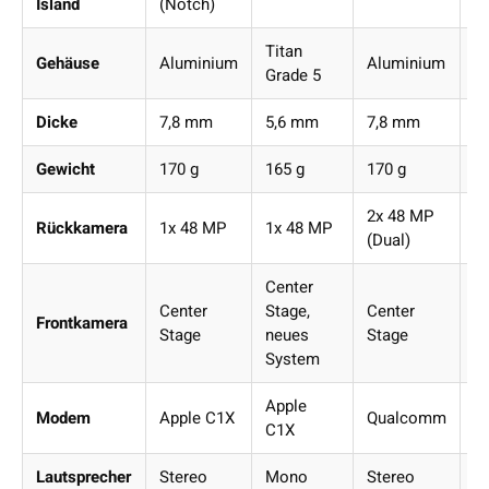
Island
(Notch)
Titan
Ti
Gehäuse
Aluminium
Aluminium
Grade 5
G
Dicke
7,8 mm
5,6 mm
7,8 mm
8
Gewicht
170 g
165 g
170 g
1
2x 48 MP
3
Rückkamera
1x 48 MP
1x 48 MP
(Dual)
8
Center
Center
Stage,
Center
C
Frontkamera
Stage
neues
Stage
S
System
Apple
Modem
Apple C1X
Qualcomm
Q
C1X
Lautsprecher
Stereo
Mono
Stereo
S