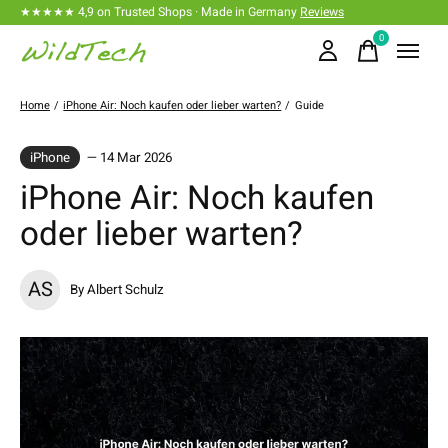
★★★★★ 4,9 on Trusted Shops · Made in Germany
Reviews
0
items
Home
/
iPhone Air: Noch kaufen oder lieber warten?
/
Guide
iPhone
— 14 Mar 2026
iPhone Air: Noch kaufen
oder lieber warten?
AS
By Albert Schulz