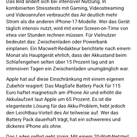
Das Bild ändert sich bei intensiver Nutzung. In
kombinierten Stresstests mit Gaming, Videostreaming
und Videoanrufen verbraucht das Air deutlich mehr
Strom als die anderen iPhone-17-Modelle. Wer das Gerät
täglich intensiv nutzt, wird mit einer Screen-on-Time von
etwa vier Stunden rechnen müssen. Für Vielnutzer
bedeutet das: Zwischenladen oder Powerbank
einplanen. Ein Macwelt-Redakteur berichtete nach einem
Monat als Hauptgerät ehrlich, dass der Akkustand beim
Schlafengehen selten über 15 Prozent lag und an
intensiven Tagen ein Zwischenladen unumgänglich war.
Apple hat auf diese Einschränkung mit einem eigenen
Zubehör reagiert: Das MagSafe Battery Pack für 115
Euro haftet magnetisch am iPhone Air und erhöht die
Akkulaufzeit laut Apple um 65 Prozent. Es ist die
eleganteste Lösung für das Akku-Problem, hebt jedoch
den Leichtbau-Vorteil des Air teilweise auf. Wer das
Battery Pack dauerhaft trägt, hat ein schwereres und
dickeres iPhone als ohne.
Das Laden selbst geht zügig: Mit einem 20-Watt-Netzteil