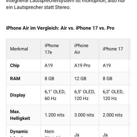
integrierte Lautsprechersystem ist monophon, also nur
ein Lautsprecher statt Stereo.
iPhone Air im Vergleich: Air vs. iPhone 17 vs. Pro
iPhone
iPhone
i
Merkmal
iPhone 17
17e
Air
P
Chip
A19
A19 Pro
A19
A
RAM
8 GB
12 GB
8 GB
1
6,1" OLED,
6,5" OLED,
6,3" OLED,
6,
Display
60 Hz
120 Hz
120 Hz
1
Max.
1.200 nits
3.000 nits
2.000 nits
3.
Helligkeit
Dynamic
Nein
Ja
Ja
J