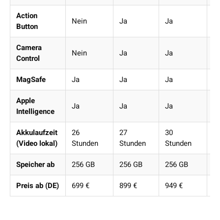
Action
Nein
Ja
Ja
J
Button
Camera
Nein
Ja
Ja
J
Control
MagSafe
Ja
Ja
Ja
J
Apple
Ja
Ja
Ja
J
Intelligence
Akkulaufzeit
26
27
30
3
(Video lokal)
Stunden
Stunden
Stunden
S
Speicher ab
256 GB
256 GB
256 GB
2
Preis ab (DE)
699 €
899 €
949 €
1.