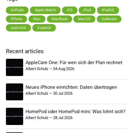
AirPods
Apple Watch
iOS
iPad
iPadOS
iPhone
Mac
MacBook
MacOS
Software
watchOS
Zubehör
Recent articles
AppleCare One: Für wen sich der Plan rechnet
Albert Schulz
—
04 Aug 2026
Neues iPhone einrichten: Daten übertragen
Albert Schulz
—
30 Jul 2026
HomePod oder HomePod mini: Was lohnt sich?
Albert Schulz
—
28 Jul 2026