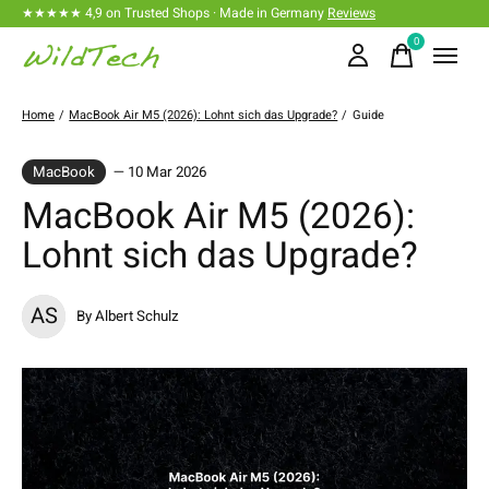
★★★★★ 4,9 on Trusted Shops · Made in Germany
Reviews
0
items
Home
/
MacBook Air M5 (2026): Lohnt sich das Upgrade?
/
Guide
MacBook
— 10 Mar 2026
MacBook Air M5 (2026):
Lohnt sich das Upgrade?
AS
By Albert Schulz