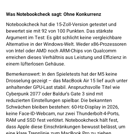
Was Notebookcheck sagt: Ohne Konkurrenz
Notebookcheck hat die 15-Zoll-Version getestet und
bewertet sie mit 92 von 100 Punkten. Das stärkste
Argument im Test: Es gibt schlicht keine vergleichbare
Alternative in der Windows-Welt. Weder x86-Prozessoren
von Intel oder AMD noch ARM-Chips von Qualcomm
erreichen dieses Verhältnis aus Leistung und Effizienz in
einem lüfterlosen Gehäuse.
Bemerkenswert: In den Spieletests hat der M5 keine
Drosselung gezeigt – das MacBook Air 15 lief auch unter
anhaltender GPU-Last stabil. Anspruchsvolle Titel wie
Cyberpunk 2077 oder Baldur's Gate 3 sind mit
reduzierten Einstellungen spielbar. Die bekannten
Schwächen bleiben bestehen: 60-Hz-Display in 2026,
keine Face-ID-Webcam, nur zwei Thunderbolt-4-Ports,
RAM und SSD fest verlötet. Notebookcheck hält fest,
dass Apple diese Einschränkungen bewusst belässt, um
eine klare Trennlinie zum MacBook Pro zu ziehen.