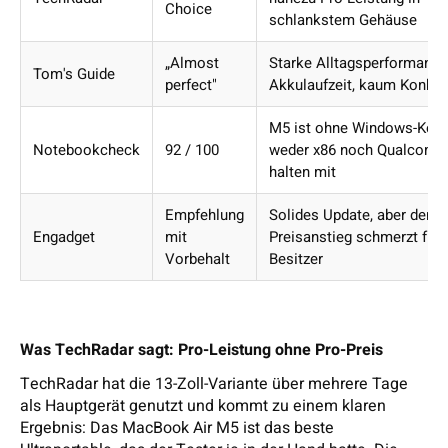
Choice
schlankstem Gehäuse
„Almost
Starke Alltagsperformance
Tom's Guide
perfect"
Akkulaufzeit, kaum Konkur
M5 ist ohne Windows-Konk
Notebookcheck
92 / 100
weder x86 noch Qualcom
halten mit
Empfehlung
Solides Update, aber der
Engadget
mit
Preisanstieg schmerzt für
Vorbehalt
Besitzer
Was TechRadar sagt: Pro-Leistung ohne Pro-Preis
TechRadar hat die 13-Zoll-Variante über mehrere Tage
als Hauptgerät genutzt und kommt zu einem klaren
Ergebnis: Das MacBook Air M5 ist das beste