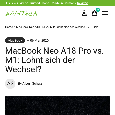
★★★★★ 4,9 on Trusted Shops · Made in Germany
Reviews
0
items
Home
/
MacBook Neo A18 Pro vs. M1: Lohnt sich der Wechsel?
/
Guide
MacBook
— 06 Mar 2026
MacBook Neo A18 Pro vs.
M1: Lohnt sich der
Wechsel?
AS
By Albert Schulz