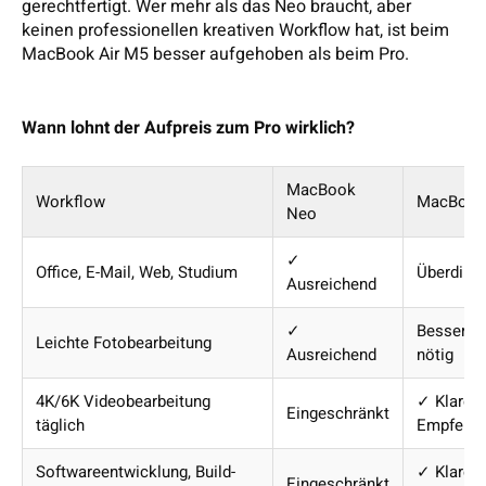
gerechtfertigt. Wer mehr als das Neo braucht, aber
keinen professionellen kreativen Workflow hat, ist beim
MacBook Air M5 besser aufgehoben als beim Pro.
Wann lohnt der Aufpreis zum Pro wirklich?
MacBook
Workflow
MacBook
Neo
✓
Office, E-Mail, Web, Studium
Überdime
Ausreichend
✓
Besser, a
Leichte Fotobearbeitung
Ausreichend
nötig
4K/6K Videobearbeitung
✓ Klare
Eingeschränkt
täglich
Empfehlu
Softwareentwicklung, Build-
✓ Klare
Eingeschränkt