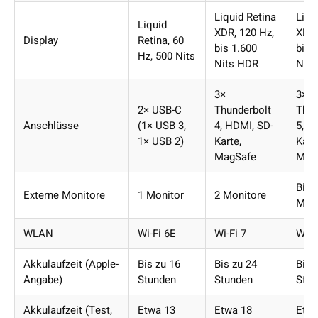
Liquid Retina
Liqu
Liquid
XDR, 120 Hz,
XDR,
Display
Retina, 60
bis 1.600
bis 
Hz, 500 Nits
Nits HDR
Nits
3×
3×
2× USB-C
Thunderbolt
Thun
Anschlüsse
(1× USB 3,
4, HDMI, SD-
5, H
1× USB 2)
Karte,
Kart
MagSafe
Mag
Bis 
Externe Monitore
1 Monitor
2 Monitore
Moni
WLAN
Wi-Fi 6E
Wi-Fi 7
Wi-F
Akkulaufzeit (Apple-
Bis zu 16
Bis zu 24
Bis 
Angabe)
Stunden
Stunden
Stun
Akkulaufzeit (Test,
Etwa 13
Etwa 18
Etwa