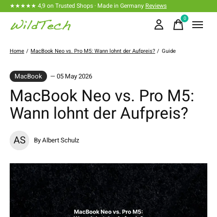
★★★★★ 4,9 on Trusted Shops · Made in Germany
Reviews
0
items
Home
/
MacBook Neo vs. Pro M5: Wann lohnt der Aufpreis?
/
Guide
MacBook
— 05 May 2026
MacBook Neo vs. Pro M5:
Wann lohnt der Aufpreis?
AS
By Albert Schulz