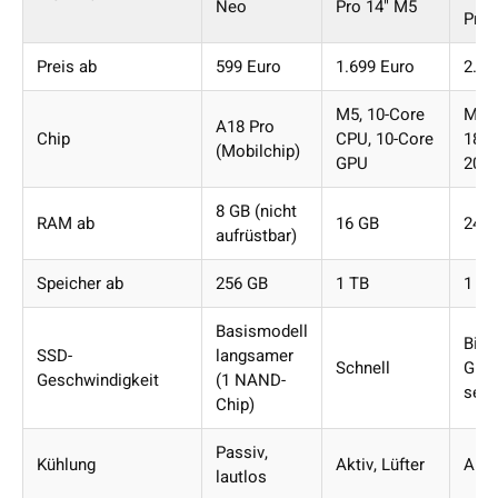
Neo
Pro 14" M5
Pro
Preis ab
599 Euro
1.699 Euro
2.19
M5, 10-Core
M5 P
A18 Pro
Chip
CPU, 10-Core
18-C
(Mobilchip)
GPU
20-C
8 GB (nicht
RAM ab
16 GB
24 
aufrüstbar)
Speicher ab
256 GB
1 TB
1 TB
Basismodell
Bis 
SSD-
langsamer
Schnell
GB/
Geschwindigkeit
(1 NAND-
sequ
Chip)
Passiv,
Kühlung
Aktiv, Lüfter
Aktiv
lautlos