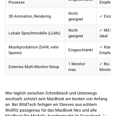
Prozesse
Empfehlu
Nicht
3D-Animation, Rendering
✓ Einzig
geeignet
Nicht
✓ M5 Pr
Lokale Sprachmodelle (LLMs)
geeignet
ideal
Musikproduktion (DAW, viele
✓ Klare
Eingeschränkt
Spuren)
Empfehlu
1 Monitor
✓ Bis zu 
Externes Multi-Monitor-Setup
max.
Monitore
Wer täglich zwischen Schreibtisch und Unterwegs
wechselt, schützt sein MacBook am besten von Anfang
an. Bei WildTech fertigen wir Sleeves aus echtem
Wollfilz passgenau für das MacBook Neo und alle