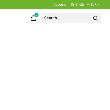
Account
English — EUR
0
items