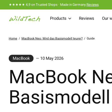
★★★★★ 4,9 on Trusted Shops · Made in Germany
Reviews
Products
Reviews
Our 
Home
/
MacBook Neo: Wird das Basismodell teurer?
/
Guide
MacBook
— 10 May 2026
MacBook Ne
Basismodell 