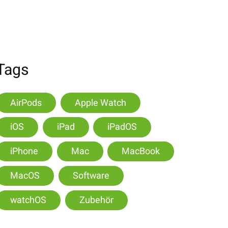
Tags
AirPods
Apple Watch
iOS
iPad
iPadOS
iPhone
Mac
MacBook
MacOS
Software
watchOS
Zubehör