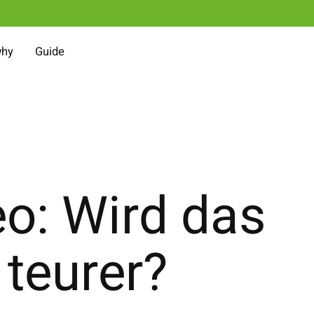
why
Guide
o: Wird das
teurer?