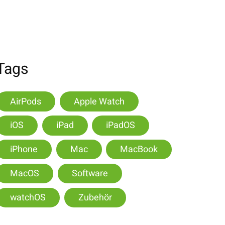
Tags
AirPods
Apple Watch
iOS
iPad
iPadOS
iPhone
Mac
MacBook
MacOS
Software
watchOS
Zubehör