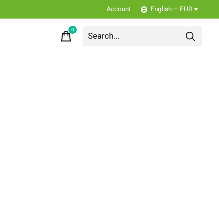
Account
English — EUR
0
items