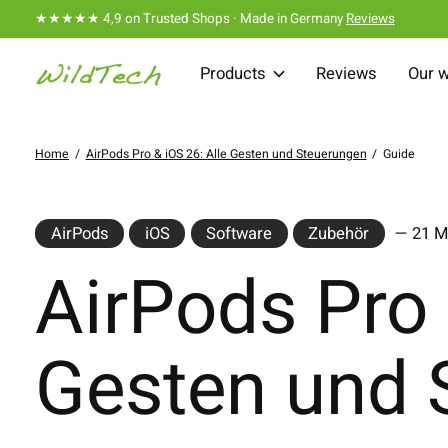
★★★★★ 4,9 on Trusted Shops · Made in Germany
Reviews
Products
Reviews
Our 
Home
/
AirPods Pro & iOS 26: Alle Gesten und Steuerungen
/
Guide
AirPods
iOS
Software
Zubehör
— 21 M
AirPods Pro 
Gesten und 