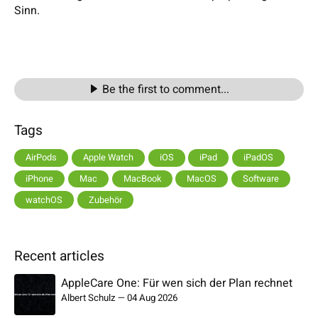
Sinn.
Be the first to comment...
Tags
AirPods
Apple Watch
iOS
iPad
iPadOS
iPhone
Mac
MacBook
MacOS
Software
watchOS
Zubehör
Recent articles
AppleCare One: Für wen sich der Plan rechnet
Albert Schulz
—
04 Aug 2026