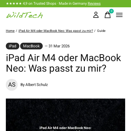
★★★★★ 4,9 on Trusted Shops · Made in Germany
Reviews
0
items
Home
/
iPad Air M4 oder MacBook Neo: Was passt zu mir?
/
Guide
iPad
MacBook
— 31 Mar 2026
iPad Air M4 oder MacBook
Neo: Was passt zu mir?
AS
By Albert Schulz