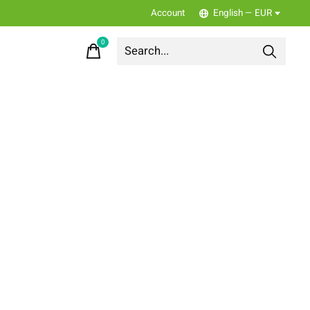
Account
English — EUR
0
items