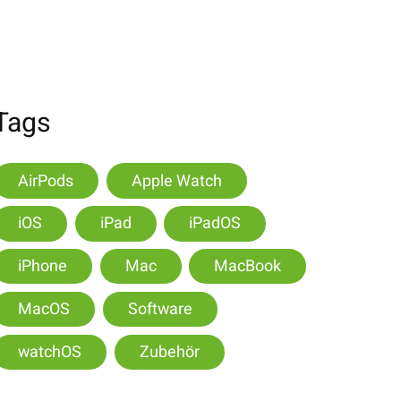
Tags
AirPods
Apple Watch
iOS
iPad
iPadOS
iPhone
Mac
MacBook
MacOS
Software
watchOS
Zubehör