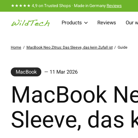
★★★★★ 4,9 on Trusted Shops · Made in Germany
Reviews
Products
Reviews
Our 
Home
/
MacBook Neo Zitrus: Das Sleeve, das kein Zufall ist
/
Guide
MacBook
— 11 Mar 2026
MacBook Neo
Sleeve, das k