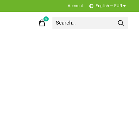
Account
English — EUR
0
items