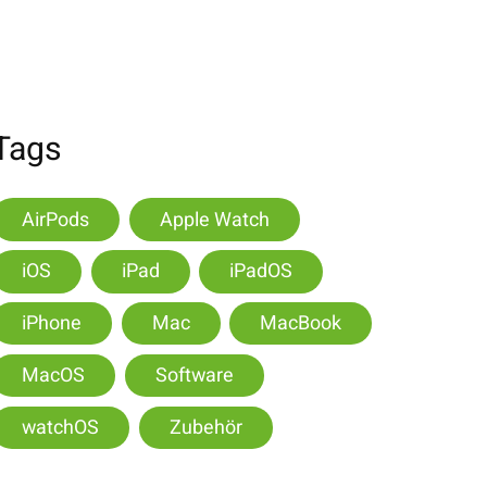
Tags
AirPods
Apple Watch
iOS
iPad
iPadOS
iPhone
Mac
MacBook
MacOS
Software
watchOS
Zubehör