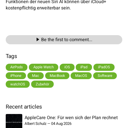
Funktionen der neuen Siri AI können über iCloud+
kostenpflichtig erweiterbar sein.
Be the first to comment...
Tags
AirPods
Apple Watch
iOS
iPad
iPadOS
iPhone
Mac
MacBook
MacOS
Software
watchOS
Zubehör
Recent articles
AppleCare One: Für wen sich der Plan rechnet
Albert Schulz
—
04 Aug 2026