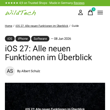
★★★★★ 4,9 on Trusted Shops · Made in Germany
Reviews
0
items
Home
/
iOS 27: Alle neuen Funktionen im Überblick
/
Guide
iOS
iPhone
Software
— 08 Jun 2026
iOS 27: Alle neuen
Funktionen im Überblick
AS
By Albert Schulz