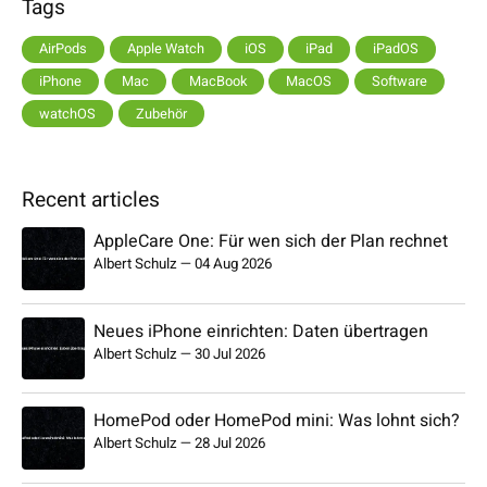
Tags
AirPods
Apple Watch
iOS
iPad
iPadOS
iPhone
Mac
MacBook
MacOS
Software
watchOS
Zubehör
Recent articles
AppleCare One: Für wen sich der Plan rechnet
Albert Schulz
—
04 Aug 2026
Neues iPhone einrichten: Daten übertragen
Albert Schulz
—
30 Jul 2026
HomePod oder HomePod mini: Was lohnt sich?
Albert Schulz
—
28 Jul 2026