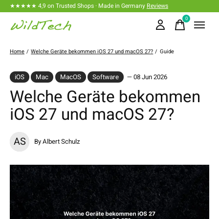
★★★★★ 4,9 on Trusted Shops · Made in Germany
Reviews
0
items
Home
/
Welche Geräte bekommen iOS 27 und macOS 27?
/
Guide
iOS
Mac
MacOS
Software
— 08 Jun 2026
Welche Geräte bekommen
iOS 27 und macOS 27?
AS
By Albert Schulz